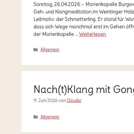
Sonntag, 26.04.2026 – Marienkapelle Burgw
Geh‑ und Klangmeditation im Weintinger Hölzl
Leitmotiv: der Schmetterling. Er stand für Wand
dass sich Wege manchmal erst im Gehen öffne
der Marienkapelle …
Weiterlesen
Kategorien
Allgemein
Nach(t)Klang mit Go
11. Juni 2026
von
Claudia
Kategorien
Allgemein