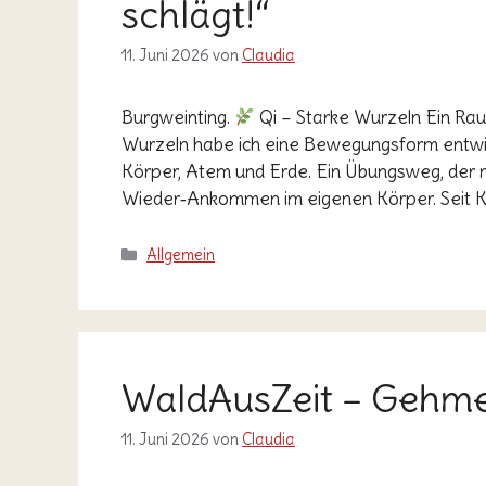
schlägt!“
11. Juni 2026
von
Claudia
Burgweinting.
Qi – Starke Wurzeln Ein Raum
Wurzeln habe ich eine Bewegungsform entwickel
Körper, Atem und Erde. Ein Übungsweg, der ni
Wieder‑Ankommen im eigenen Körper. Seit K
Kategorien
Allgemein
WaldAusZeit – Gehmed
11. Juni 2026
von
Claudia