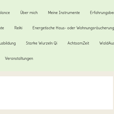
alance
Über mich
Meine Instrumente
Erfahrungsber
hte
Reiki
Energetische Haus- oder Wohnungsräucherun
usbildung
Starke Wurzeln Qi
AchtsamZeit
WaldAus
Veranstaltungen