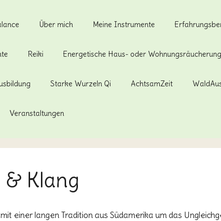
alance
Über mich
Meine Instrumente
Erfahrungsber
hte
Reiki
Energetische Haus- oder Wohnungsräucherun
usbildung
Starke Wurzeln Qi
AchtsamZeit
WaldAus
Veranstaltungen
 & Klang
al mit einer langen Tradition aus Südamerika um das Ungleic